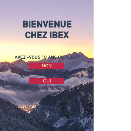
BIENVENUE
CHEZ IBEX
AVEZ -VOUS 18 ANS OU PLUS?
NON
OUI